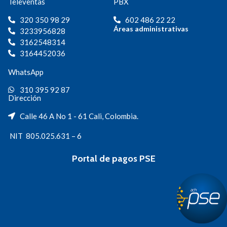
Televentas
PBX
320 350 98 29
602 486 22 22
Áreas administrativas
3233956828
3162548314
3164452036
WhatsApp
310 395 92 87
Dirección
Calle 46 A No 1 - 61 Cali, Colombia.
NIT 805.025.631 – 6
Portal de pagos PSE