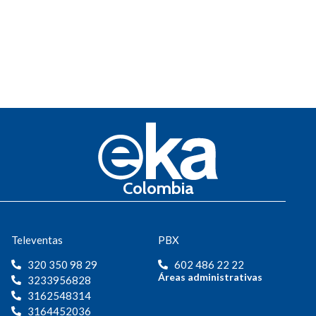
Colombia
Televentas
PBX
320 350 98 29
602 486 22 22
Áreas administrativas
3233956828
3162548314
3164452036