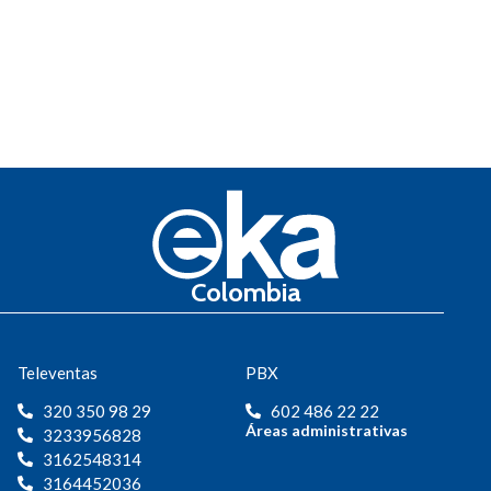
Colombia
Televentas
PBX
320 350 98 29
602 486 22 22
Áreas administrativas
3233956828
3162548314
3164452036