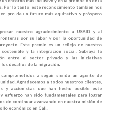
de un entorno más inclusivo y en la promoción de la
s. Por lo tanto, este reconocimiento también nos
 en pro de un futuro más equitativo y próspero
presar nuestro agradecimiento a USAID y al
ronteras por su labor y por la oportunidad de
proyecto. Este premio es un reflejo de nuestro
sostenible y la integración social. Subraya la
ón entre el sector privado y las iniciativas
los desafíos de la migración.
 comprometidos a seguir siendo un agente de
unidad. Agradecemos a todos nuestros clientes,
os y accionistas que han hecho posible este
 y esfuerzo han sido fundamentales para lograr
os de continuar avanzando en nuestra misión de
rollo económico en Cali.