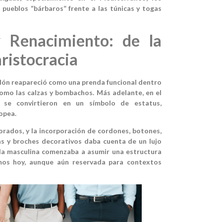
 pueblos “bárbaros” frente a las túnicas y togas
 Renacimiento: de la
aristocracia
alón reapareció como una prenda funcional dentro
como las calzas y bombachos. Más adelante, en el
s se convirtieron en un símbolo de estatus,
opea.
orados, y la incorporación de cordones, botones,
as y broches decorativos daba cuenta de un lujo
nda masculina comenzaba a asumir una estructura
os hoy, aunque aún reservada para contextos