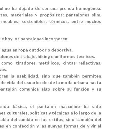
culino ha dejado de ser una prenda homogénea.
ortes, materiales y propósitos: pantalones slim,
ermeables, sostenibles, térmicos, entre muchos
ue hoy los pantalones incorporen:
l agua en ropa outdoor o deportiva.
lones de trabajo, hiking o uniformes técnicos.
como tiradores metálicos, cintas reflectivas,
vos.
ran la usabilidad, sino que también permiten
o de vida del usuario: desde la moda urbana hasta
 pantalón comunica algo sobre su función y su
enda básica, el pantalón masculino ha sido
 culturales, políticas y técnicas a lo largo de la
habla del cambio en los estilos, sino también del
ces en confección y las nuevas formas de vivir el