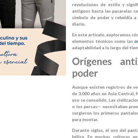
revoluciones de estilo y signi
antiguos hasta las pasarelas c
símbolo de poder y rebeldía a 
diario.
En este artículo, exploramos có
elementos técnicos como las
c
adaptabilidad a lo largo del tie
Orígenes anti
poder
Aunque existen registros de ve
de 3.000 años en Asia Central,
uso se consolidó. Las civilizac
o los persas— necesitaban pren
surgieron los primeros pantalon
para montar.
Durante siglos, el uso del panta
bélica. En muchas culturas an