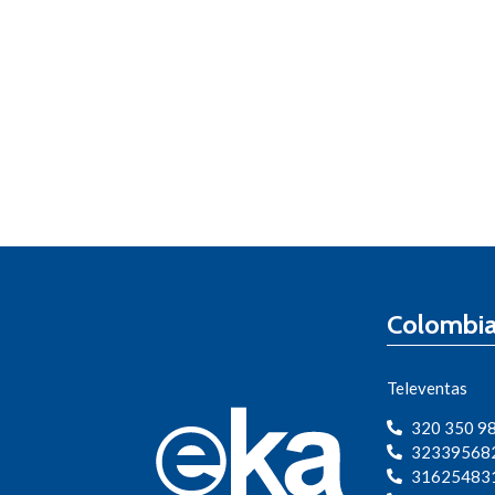
Colombi
Televentas
320 350 9
32339568
31625483