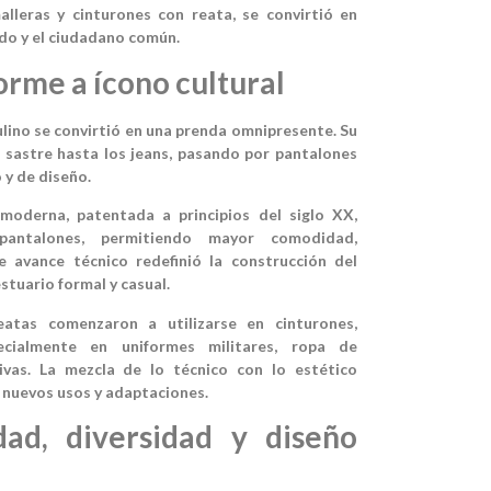
lleras y cinturones con reata, se convirtió en
ado y el ciudadano común.
orme a ícono cultural
ulino se convirtió en una prenda omnipresente. Su
e sastre hasta los jeans, pasando por pantalones
 y de diseño.
 moderna, patentada a principios del siglo XX,
pantalones, permitiendo mayor comodidad,
e avance técnico redefinió la construcción del
stuario formal y casual.
eatas comenzaron a utilizarse en cinturones,
ecialmente en uniformes militares, ropa de
ivas. La mezcla de lo técnico con lo estético
 nuevos usos y adaptaciones.
dad, diversidad y diseño