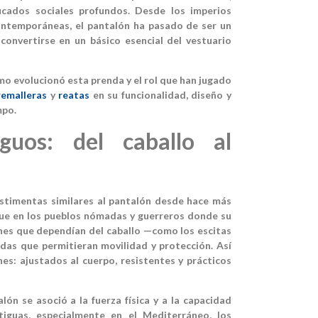
ficados sociales profundos. Desde los imperios
ontemporáneas, el pantalón ha pasado de ser un
convertirse en un básico esencial del vestuario
mo evolucionó esta prenda y el rol que han jugado
remalleras
y
reatas
en su funcionalidad, diseño y
mpo.
guos: del caballo al
stimentas similares al pantalón desde hace más
 fue en los pueblos nómadas y guerreros donde su
iones que dependían del caballo —como los escitas
das que permitieran movilidad y protección. Así
es: ajustados al cuerpo, resistentes y prácticos
lón se asoció a la fuerza física y a la capacidad
tiguas, especialmente en el Mediterráneo, los