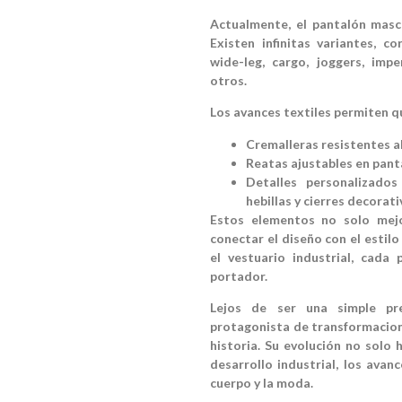
Actualmente, el pantalón mas
Existen infinitas variantes, c
wide-leg, cargo, joggers, imp
otros.
Los avances textiles permiten q
Cremalleras resistentes a
Reatas ajustables en panta
Detalles personalizados 
hebillas y cierres decorati
Estos elementos no solo mejo
conectar el diseño con el estil
el vestuario industrial, cada
portador.
Lejos de ser una simple pr
protagonista de transformaciones
historia. Su evolución no solo 
desarrollo industrial, los avan
cuerpo y la moda.