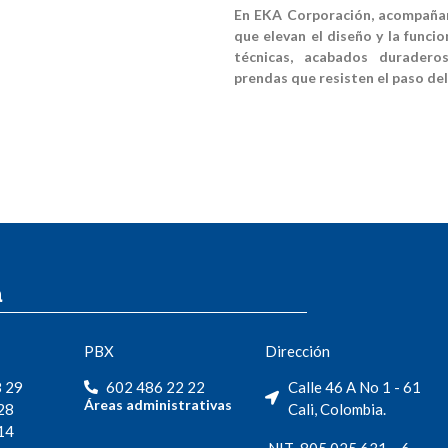
En EKA Corporación, acompañam
que elevan el diseño y la funci
técnicas, acabados duraderos
prendas que resisten el paso del
a
PBX
Dirección
8 29
602 486 22 22
Calle 46 A No 1 - 61
Áreas administrativas
28
Cali, Colombia.
14
NIT 805.025.631 – 6